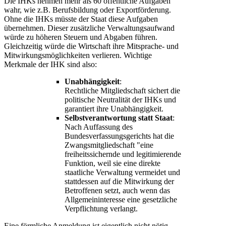
Die IHKs nehmen mehr als 60 öffentliche Aufgaben
wahr, wie z.B. Berufsbildung oder Exportförderung.
Ohne die IHKs müsste der Staat diese Aufgaben
übernehmen. Dieser zusätzliche Verwaltungsaufwand
würde zu höheren Steuern und Abgaben führen.
Gleichzeitig würde die Wirtschaft ihre Mitsprache- und
Mitwirkungsmöglichkeiten verlieren. Wichtige
Merkmale der IHK sind also:
Unabhängigkeit
:
Rechtliche Mitgliedschaft sichert die
politische Neutralität der IHKs und
garantiert ihre Unabhängigkeit.
Selbstverantwortung statt Staat
:
Nach Auffassung des
Bundesverfassungsgerichts hat die
Zwangsmitgliedschaft "eine
freiheitssichernde und legitimierende
Funktion, weil sie eine direkte
staatliche Verwaltung vermeidet und
stattdessen auf die Mitwirkung der
Betroffenen setzt, auch wenn das
Allgemeininteresse eine gesetzliche
Verpflichtung verlangt.
Eine förmliche Anmeldung ist eigentlich nicht nötig,