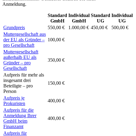
Anmeldung.
Standard
Individual
Standard
Individual
GmbH
GmbH
UG
UG
Grundpreis
550,00 €
1.000,00 €
450,00 €
500,00 €
Muttergesellschaft aus
der EU als Gründer –
100,00 €
pro Gesellschaft
Muttergesellschaft
außerhalb EU als
350,00 €
Gründer – pro
Gesellschaft
Aufpreis für mehr als
insgesamt drei
150,00 €
Beteiligte – pro
Person
Aufpreis je
400,00 €
Prokuristen
Aufpreis für die
Anmeldung Ihrer
400,00 €
GmbH beim
Finanzamt
Aufpreis für