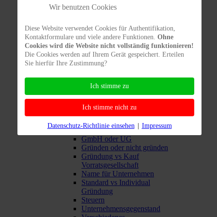
Wir benutzen Cookies
Schritt-für-Schritt-Anleitung für
Einwanderung
Visa
Diese Website verwendet Cookies für Authentifikation,
Wirtschaftsimmigration
Kontaktformulare und viele andere Funktionen.
Ohne
Niederlassungserlaubnis
Cookies wird die Website nicht vollständig funktionieren!
Private Rechtsaspekte
Die Cookies werden auf Ihrem Gerät gespeichert. Erteilen
Rechtliches für Unternehmen
Sie hierfür Ihre Zustimmung?
Gesellschaftsgründung
Ausländer in der Gesellschaft
Betriebsgenehmigung
Ich stimme zu
Falsche Rechnungen
Ferngründung
Ich stimme nicht zu
Geld & Firma
Geschäftsführer
Datenschutz-Richtlinie einsehen
|
Impressum
Gesellschafter
GmbH oder UG
Gründen oder nicht gründen
Gründung vs Kauf
Vorratsgesellschaft
Name für Unternehmen
Standard vs Individual
Gründung
Steuern
Unternehmensgegenstand