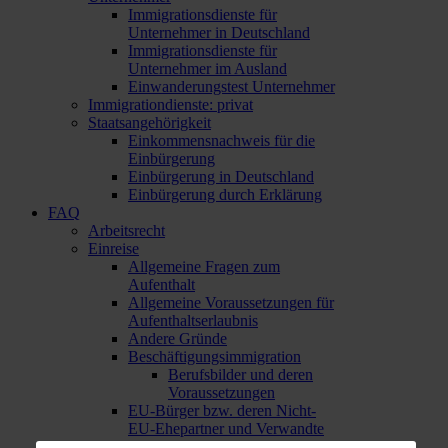
Immigrationsdienste für
Unternehmer in Deutschland
Immigrationsdienste für
Unternehmer im Ausland
Einwanderungstest Unternehmer
Immigrationdienste: privat
Staatsangehörigkeit
Einkommensnachweis für die
Einbürgerung
Einbürgerung in Deutschland
Einbürgerung durch Erklärung
FAQ
Arbeitsrecht
Einreise
Allgemeine Fragen zum
Aufenthalt
Allgemeine Voraussetzungen für
Aufenthaltserlaubnis
Andere Gründe
Beschäftigungsimmigration
Berufsbilder und deren
Voraussetzungen
EU-Bürger bzw. deren Nicht-
EU-Ehepartner und Verwandte
Private Immigration