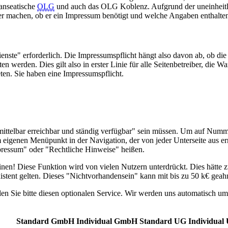
Hanseatische
OLG
und auch das OLG Koblenz. Aufgrund der uneinheit
er machen, ob er ein Impressum benötigt und welche Angaben enthalte
nste" erforderlich. Die Impressumspflicht hängt also davon ab, ob die
 werden. Dies gilt also in erster Linie für alle Seitenbetreiber, die Wa
eten. Sie haben eine Impressumspflicht.
nmittelbar erreichbar und ständig verfügbar" sein müssen. Um auf Numm
m eigenen Menüpunkt in der Navigation, der von jeder Unterseite aus err
essum" oder "Rechtliche Hinweise" heißen.
nen! Diese Funktion wird von vielen Nutzern unterdrückt. Dies hätte zu
istent gelten. Dieses "Nichtvorhandensein" kann mit bis zu 50 k€ gea
 Sie bitte diesen optionalen Service. Wir werden uns automatisch um
Standard GmbH
Individual GmbH
Standard UG
Individual