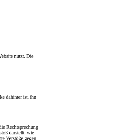
ebsite nutzt. Die
e dahinter ist, ihn
 die Rechtsprechung
toß darstellt, wie
mte Verstöße gegen