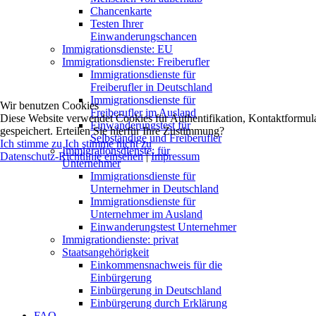
Chancenkarte
Testen Ihrer
Einwanderungschancen
Immigrationsdienste: EU
Immigrationsdienste: Freiberufler
Immigrationsdienste für
Freiberufler in Deutschland
Immigrationsdienste für
Wir benutzen Cookies
Freiberufler im Ausland
Diese Website verwendet Cookies für Authentifikation, Kontaktformul
Einwanderungstest für
gespeichert. Erteilen Sie hierfür Ihre Zustimmung?
Selbständige und Freiberufler
Ich stimme zu
Ich stimme nicht zu
Immigrationsdienste: für
Datenschutz-Richtlinie einsehen
|
Impressum
Unternehmer
Immigrationsdienste für
Unternehmer in Deutschland
Immigrationsdienste für
Unternehmer im Ausland
Einwanderungstest Unternehmer
Immigrationdienste: privat
Staatsangehörigkeit
Einkommensnachweis für die
Einbürgerung
Einbürgerung in Deutschland
Einbürgerung durch Erklärung
FAQ