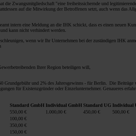
 die Zwangsmitgliedschaft "eine freiheitssichernde und legitimierende
tattdessen auf die Mitwirkung der Betroffenen setzt, auch wenn das All
beamt intern eine Meldung an die IHK schickt, dass es einen neuen Kun
ht und kann nicht verhindert werden.
schleunigen, wenn wir Ihr Unternehmen bei der zuständigen IHK anm
n
Gewerbetreibenden Ihrer Region beteiligen will,
 € 60 Grundgebühr und 2% des Jahresgewinns - für Berlin. Die Beiträge
ßigungen für Existenzgründer oder Einzelunternehmer. Genaueres erfahr
Standard GmbH
Individual GmbH
Standard UG
Individual
550,00 €
1.000,00 €
450,00 €
500,00 €
100,00 €
350,00 €
150,00 €