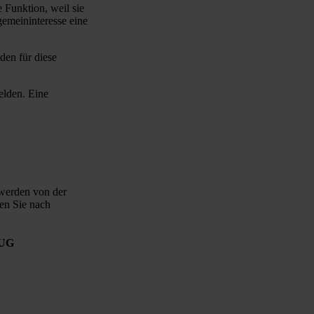
 Funktion, weil sie
gemeininteresse eine
den für diese
elden. Eine
 werden von der
en Sie nach
 UG