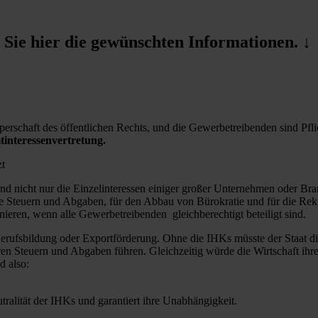
ie hier die gewünschten Informationen. ↓
rschaft des öffentlichen Rechts, und die Gewerbetreibenden sind Pflic
interessenvertretung.
 und nicht nur die Einzelinteressen einiger großer Unternehmen oder Bra
rige Steuern und Abgaben, für den Abbau von Bürokratie und für die Rek
ieren, wenn alle Gewerbetreibenden gleichberechtigt beteiligt sind.
erufsbildung oder Exportförderung. Ohne die IHKs müsste der Staat d
n Steuern und Abgaben führen. Gleichzeitig würde die Wirtschaft ihr
d also:
utralität der IHKs und garantiert ihre Unabhängigkeit.