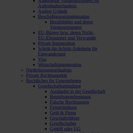
Allgemeine Voraussetzungen für
Aufenthaltserlaubnis
Andere Gründe
Beschäftigungsimmigration
Berufsbilder und deren
Voraussetzungen
EU-Bürger bzw. deren Nicht-
EU-Ehepartner und Verwandte
Private Immigration
Schritt-für-Schritt-Anleitung für
Einwanderung
Visa
Wirtschaftsimmigration
Niederlassungserlaubnis
Private Rechtsaspekte
Rechtliches für Unternehmen
Gesellschaftsgründung
Ausländer in der Gesellschaft
Betriebsgenehmigung
Falsche Rechnungen
Ferngründung
Geld & Firma
Geschäftsführer
Gesellschafter
GmbH oder UG