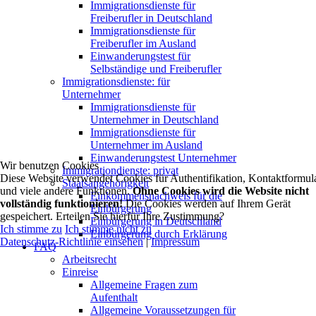
Immigrationsdienste für
Freiberufler in Deutschland
Immigrationsdienste für
Freiberufler im Ausland
Einwanderungstest für
Selbständige und Freiberufler
Immigrationsdienste: für
Unternehmer
Immigrationsdienste für
Unternehmer in Deutschland
Immigrationsdienste für
Unternehmer im Ausland
Einwanderungstest Unternehmer
Wir benutzen Cookies
Immigrationdienste: privat
Diese Website verwendet Cookies für Authentifikation, Kontaktformul
Staatsangehörigkeit
und viele andere Funktionen.
Ohne Cookies wird die Website nicht
Einkommensnachweis für die
vollständig funktionieren!
Die Cookies werden auf Ihrem Gerät
Einbürgerung
gespeichert. Erteilen Sie hierfür Ihre Zustimmung?
Einbürgerung in Deutschland
Ich stimme zu
Ich stimme nicht zu
Einbürgerung durch Erklärung
Datenschutz-Richtlinie einsehen
|
Impressum
FAQ
Arbeitsrecht
Einreise
Allgemeine Fragen zum
Aufenthalt
Allgemeine Voraussetzungen für