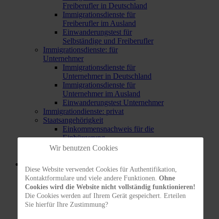
Freiberufler in Deutschland
Immigrationsdienste für
Freiberufler im Ausland
Einwanderungstest für
Selbständige und Freiberufler
Immigrationsdienste: für
Unternehmer
Immigrationsdienste für
Unternehmer in Deutschland
Immigrationsdienste für
Unternehmer im Ausland
Einwanderungstest Unternehmer
Immigrationdienste: privat
Staatsangehörigkeit
Einkommensnachweis für die
Einbürgerung
Einbürgerung in Deutschland
Wir benutzen Cookies
Einbürgerung durch Erklärung
FAQ
Diese Website verwendet Cookies für Authentifikation,
Arbeitsrecht
Kontaktformulare und viele andere Funktionen.
Ohne
Einreise
Cookies wird die Website nicht vollständig funktionieren!
Allgemeine Fragen zum
Die Cookies werden auf Ihrem Gerät gespeichert. Erteilen
Aufenthalt
Sie hierfür Ihre Zustimmung?
Allgemeine Voraussetzungen für
Aufenthaltserlaubnis