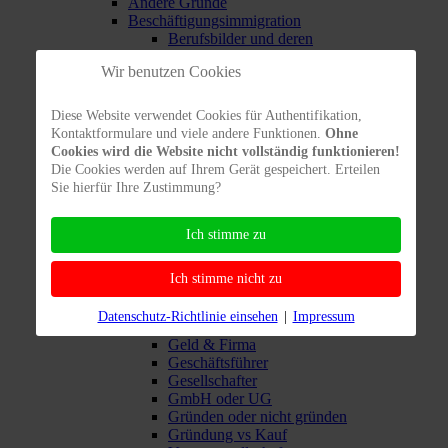
Andere Gründe
Beschäftigungsimmigration
Berufsbilder und deren
Voraussetzungen
Wir benutzen Cookies
EU-Bürger bzw. deren Nicht-
EU-Ehepartner und Verwandte
Private Immigration
Diese Website verwendet Cookies für Authentifikation,
Schritt-für-Schritt-Anleitung für
Kontaktformulare und viele andere Funktionen.
Ohne
Einwanderung
Cookies wird die Website nicht vollständig funktionieren!
Visa
Die Cookies werden auf Ihrem Gerät gespeichert. Erteilen
Wirtschaftsimmigration
Sie hierfür Ihre Zustimmung?
Niederlassungserlaubnis
Private Rechtsaspekte
Ich stimme zu
Rechtliches für Unternehmen
Gesellschaftsgründung
Ausländer in der Gesellschaft
Ich stimme nicht zu
Betriebsgenehmigung
Falsche Rechnungen
Datenschutz-Richtlinie einsehen
|
Impressum
Ferngründung
Geld & Firma
Geschäftsführer
Gesellschafter
GmbH oder UG
Gründen oder nicht gründen
Gründung vs Kauf