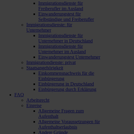
Immigrationsdienste für
Freiberufler im Ausland
Einwanderungstest für
Selbständige und Freiberufler
Immigrationsdienste: für
Unternehmer
Immigrationsdienste für
Unternehmer in Deutschland
Immigrationsdienste für
Unternehmer im Ausland
Einwanderungstest Unternehmer
Immigrationdienste: privat
Staatsangehörigkeit
Einkommensnachweis für die
Einbürgerung
Einbürgerung in Deutschland
Einbürgerung durch Erklärung
FAQ
Arbeitsrecht
Einreise
Allgemeine Fragen zum
Aufenthalt
Allgemeine Voraussetzungen für
Aufenthaltserlaubnis
Andere Gründe