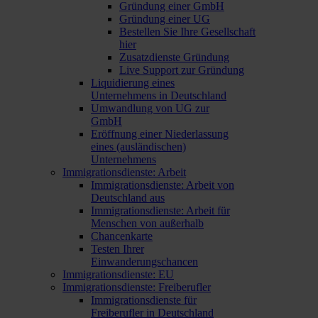
Gründung einer GmbH
Gründung einer UG
Bestellen Sie Ihre Gesellschaft
hier
Zusatzdienste Gründung
Live Support zur Gründung
Liquidierung eines
Unternehmens in Deutschland
Umwandlung von UG zur
GmbH
Eröffnung einer Niederlassung
eines (ausländischen)
Unternehmens
Immigrationsdienste: Arbeit
Immigrationsdienste: Arbeit von
Deutschland aus
Immigrationsdienste: Arbeit für
Menschen von außerhalb
Chancenkarte
Testen Ihrer
Einwanderungschancen
Immigrationsdienste: EU
Immigrationsdienste: Freiberufler
Immigrationsdienste für
Freiberufler in Deutschland