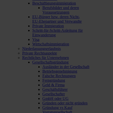
Beschäftigungsimmigration
Berufsbilder und deren
Voraussetzungen
EU-Bürger bzw. deren Nicht-
EU-Ehepartner und Verwandte
Private Immigration
Schritt-für-Schritt-Anleitung für
Einwanderung
Visa
Wirtschaftsimmigration
Niederlassungserlaubnis
Private Rechtsaspekte
Rechtliches für Unternehmen
Gesellschaftsgründung
Ausländer in der Gesellschaft
Betriebsgenehmigung
Falsche Rechnungen
Ferngründung
Geld & Firma
Geschäftsführer
Gesellschafter
GmbH oder UG
Gründen oder nicht gründen
Gründung vs Kauf
Vorratsgesellschaft