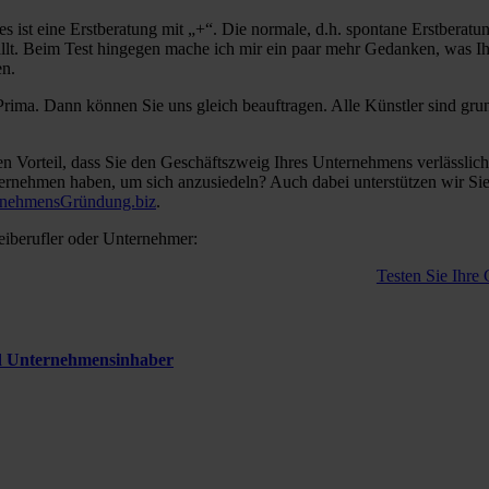
 ist eine Erstberatung mit „+“. Die normale, d.h. spontane Erstberatung,
fällt. Beim Test hingegen mache ich mir ein paar mehr Gedanken, was I
en.
rima. Dann können Sie uns gleich beauftragen. Alle Künstler sind grun
n Vorteil, dass Sie den Geschäftszweig Ihres Unternehmens verlässli
ernehmen haben, um sich anzusiedeln? Auch dabei unterstützen wir Sie
rnehmensGründung.biz
.
eiberufler oder Unternehmer:
Testen Sie Ihre
nd Unternehmensinhaber