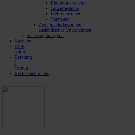
Einkommenssteuer
Gewerbesteuer
Mehrwertsteuer
Vorsteuer
Zweigniederlassungen
ausländischer Unternehmen
Staatsangehörigkeit
Karrieren
Hilfe
sofort!
Beratung
/
Termin
Rechtsnachrichten