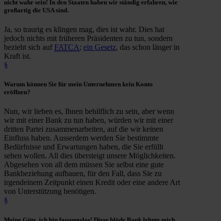
nicht wahr sein! In den Staaten haben wir ständig erfahren, wie
großartig die USA sind.
Ja, so traurig es klingen mag, dies ist wahr. Dies hat
jedoch nichts mit früheren Präsidenten zu tun, sondern
bezieht sich auf
FATCA
;
ein Gesetz
, das schon länger in
Kraft ist.
§
Warum
können Sie für mein Unternehmen kein Konto
eröffnen
?
Nun, wir lieben es, Ihnen behilflich zu sein, aber wenn
wir mit einer Bank zu tun haben, würden wir mit einer
dritten Partei zusammenarbeiten, auf die wir keinen
Einfluss haben. Ausserdem werden Sie bestimmte
Bedürfnisse und Erwartungen haben, die Sie erfüllt
sehen wollen. All dies übersteigt unsere Möglichkeiten.
Abgesehen von all dem müssen Sie selbst eine gute
Bankbeziehung aufbauen, für den Fall, dass Sie zu
irgendeinem Zeitpunkt einen Kredit oder eine andere Art
von Unterstützung benötigen.
§
Meine Güte, ich bin fassungslos! Diese blöde
Bank lehnte mich