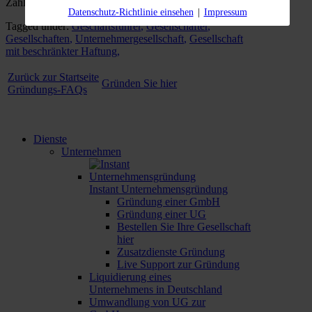
Zahlungsunfähigkeit einen Insolvenzantrag zu stellen.
Datenschutz-Richtlinie einsehen
|
Impressum
Tagged under:
Geschäftsführer
,
Gesellschafter
,
Gesellschaften
,
Unternehmergesellschaft
,
Gesellschaft
mit beschränkter Haftung
,
Zurück zur Startseite
Gründen Sie hier
Gründungs-FAQs
Dienste
Unternehmen
Instant Unternehmensgründung
Gründung einer GmbH
Gründung einer UG
Bestellen Sie Ihre Gesellschaft
hier
Zusatzdienste Gründung
Live Support zur Gründung
Liquidierung eines
Unternehmens in Deutschland
Umwandlung von UG zur