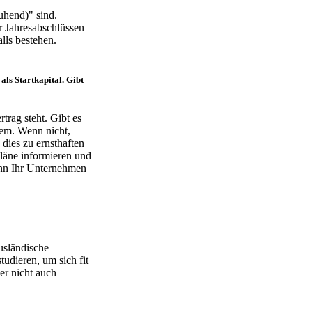
uhend)" sind.
 Jahresabschlüssen
lls bestehen.
ls Startkapital. Gibt
trag steht. Gibt es
lem. Wenn nicht,
dies zu ernsthaften
Pläne informieren und
wenn Ihr Unternehmen
usländische
tudieren, um sich fit
er nicht auch