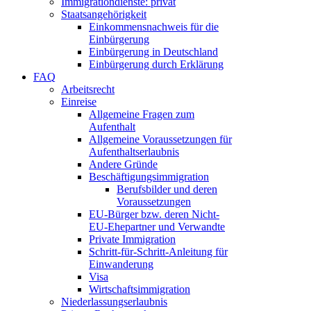
Immigrationdienste: privat
Staatsangehörigkeit
Einkommensnachweis für die
Einbürgerung
Einbürgerung in Deutschland
Einbürgerung durch Erklärung
FAQ
Arbeitsrecht
Einreise
Allgemeine Fragen zum
Aufenthalt
Allgemeine Voraussetzungen für
Aufenthaltserlaubnis
Andere Gründe
Beschäftigungsimmigration
Berufsbilder und deren
Voraussetzungen
EU-Bürger bzw. deren Nicht-
EU-Ehepartner und Verwandte
Private Immigration
Schritt-für-Schritt-Anleitung für
Einwanderung
Visa
Wirtschaftsimmigration
Niederlassungserlaubnis