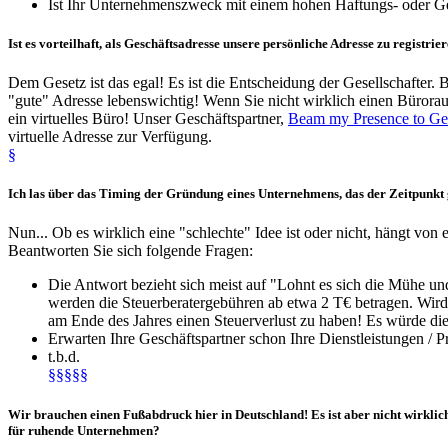
Ist Ihr Unternehmenszweck mit einem hohen Haftungs- oder Ge
Ist es
vorteilhaft
, als Geschäftsadresse unsere
persönliche Adresse
zu registrie
Dem Gesetz ist das egal! Es ist die Entscheidung der Gesellschafter. B
"gute" Adresse lebenswichtig! Wenn Sie nicht wirklich einen Bürorau
ein virtuelles Büro! Unser Geschäftspartner,
Beam my Presence to Ge
virtuelle Adresse zur Verfügung.
§
Ich las über das
Timing der Gründung
eines Unternehmens, das der Zeitpunkt
Nun... Ob es wirklich eine "schlechte" Idee ist oder nicht, hängt von 
Beantworten Sie sich folgende Fragen:
Die Antwort bezieht sich meist auf "Lohnt es sich die Mühe un
werden die Steuerberatergebühren ab etwa 2 T€ betragen. Wird d
am Ende des Jahres einen Steuerverlust zu haben! Es würde die 
Erwarten Ihre Geschäftspartner schon Ihre Dienstleistungen / 
t.b.d.
§§§§§
Wir brauchen einen Fußabdruck hier in Deutschland! Es ist aber nicht wirkli
für
ruhende Unternehmen
?