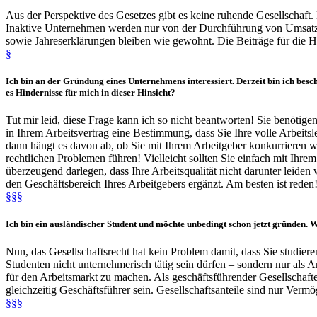
Aus der Perspektive des Gesetzes gibt es keine ruhende Gesellschaft.
Inaktive Unternehmen werden nur von der Durchführung von Umsatzst
sowie Jahreserklärungen bleiben wie gewohnt. Die Beiträge für die H
§
Ich bin an der Gründung eines Unternehmens interessiert. Derzeit bin ich
besch
es
Hindernisse
für mich in dieser Hinsicht?
Tut mir leid, diese Frage kann ich so nicht beantworten! Sie benötige
in Ihrem Arbeitsvertrag eine Bestimmung, dass Sie Ihre volle Arbeits
dann hängt es davon ab, ob Sie mit Ihrem Arbeitgeber konkurrieren w
rechtlichen Problemen führen! Vielleicht sollten Sie einfach mit Ihr
überzeugend darlegen, dass Ihre Arbeitsqualität nicht darunter leide
den Geschäftsbereich Ihres Arbeitgebers ergänzt. Am besten ist reden
§§§
Ich bin ein
ausländischer Student
und möchte unbedingt schon jetzt gründen. W
Nun, das Gesellschaftsrecht hat kein Problem damit, dass Sie studier
Studenten nicht unternehmerisch tätig sein dürfen – sondern nur als Ang
für den Arbeitsmarkt zu machen. Als geschäftsführender Gesellschafte
gleichzeitig Geschäftsführer sein. Gesellschaftsanteile sind nur Vermög
§§§