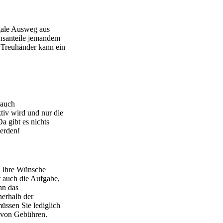
egale Ausweg aus
ensanteile jemandem
r Treuhänder kann ein
(auch
tiv wird und nur die
a gibt es nichts
werden!
n, Ihre Wünsche
at auch die Aufgabe,
nn das
nerhalb der
müssen Sie lediglich
g von Gebühren.