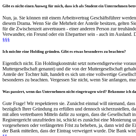
Gibt es nicht einen
Ausweg
für mich, dass ich als
Student
ein
Unternehmen
betr
Nun, ja. Sie können mit einem Arbeitsvertrag Geschäftsführer werden 
diesem Drama. Wenn Sie die Mehrheit der Anteile besitzen, gelten Si
für die Zwischenzeit anvertrauen - einer anderen Person zur treuhände
Verwandter, ein Freund oder ein Ehepartner sein - auch im Ausland. D
§§§
Ich möchte eine
Holding
gründen. Gibt es etwas besonderes zu beachten?
Eigentlich nicht. Ein Holdingkonstrukt setzt notwendigerweise vorau
Muttergesellschaft genannt) und die von der Muttergesellschaft gehal
Anteile der Tochter hält, handelt es sich um eine vollwertige Gesells
besonderes zu beachten. Vergessen Sie nicht, wenn Sie anfangen, mus
Was passiert, wenn das Unternehmen
nicht eingetragen
wird? Bekomme ich d
Gute Frage! Wir respektieren sie. Zunächst einmal will niemand, dass
bezüglich Ihrer Gründung zu erfüllen und dennoch sicherzustellen, das
mit allen vertretbaren Mitteln dafür zu sorgen, dass die Gesellschaft i
Registergericht unzufrieden ist, schickt es zunächst eine Monierung u
vorgesehenen oder verlängerten Frist zu beheben, ja, dann wird die Ei
der Bank mitteilen, dass der Eintrag verweigert wurde. Die Bank wir