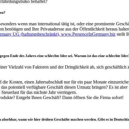
fährdungsrisiko behaftet?
ren?
esonders wenn man international tätig ist, oder eine prominente Geschäft
m benötigen und Ihre Privatadresse aus der Öffentlichkeit heraus halt
rmany UG (haftungsbeschränkt), www.PresenceInGermany.biz
stellt 
gegen Ende des Jahres
eine schlechte Idee sei. Warum ist das eine
schlechte Idee
einer Vielzahl von Faktoren und der Dringlichkeit ab, sich geschäftlich 
d die Kosten, einen Jahresabschluß nur für ein paar Monate einzureich
as potentiell verfügbare Geschäft diesen Umsatz bringen? Es ist aber 
Steuerlast für das nächste Jahr verringern.
Produkte? Entgeht Ihnen Geschäft? Dann öffnen Sie die Firma sofort!
ch absehbar, wann wir hier drüben Geschäfte machen werden. Gibt es in Deutsch