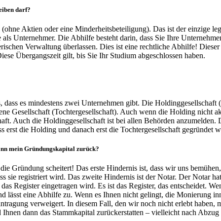
eiben darf?
(ohne Aktien oder eine Minderheitsbeteiligung). Das ist der einzige l
e als Unternehmer. Die Abhilfe besteht darin, dass Sie Ihre Unternehm
rischen Verwaltung überlassen. Dies ist eine rechtliche Abhilfe! Diese
iese Übergangszeit gilt, bis Sie Ihr Studium abgeschlossen haben.
s, dass es mindestens zwei Unternehmen gibt. Die Holdinggesellschaft 
tene Gesellschaft (Tochtergesellschaft). Auch wenn die Holding nicht ak
chaft. Auch die Holdinggesellschaft ist bei allen Behörden anzumelden. D
s erst die Holding und danach erst die Tochtergesellschaft gegründet 
ann mein
Gründungskapital zurück
?
 die Gründung scheitert! Das erste Hindernis ist, dass wir uns bemühe
s sie registriert wird. Das zweite Hindernis ist der Notar. Der Notar h
n das Register eingetragen wird. Es ist das Register, das entscheidet. We
nd lässt eine Abhilfe zu. Wenn es Ihnen nicht gelingt, die Monierung in
ntragung verweigert. In diesem Fall, den wir noch nicht erlebt haben, 
d Ihnen dann das Stammkapital zurückerstatten – vielleicht nach Abzu