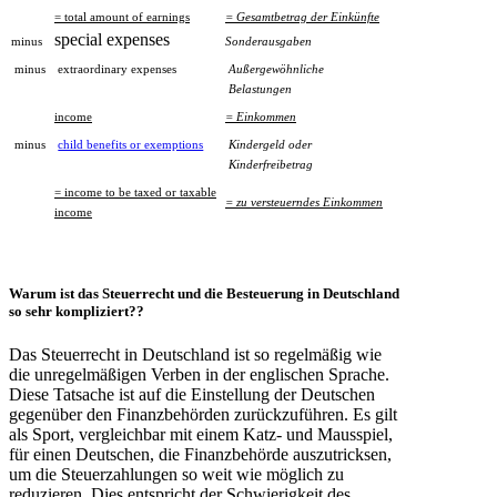
= total amount of earnings
= Gesamtbetrag der Einkünfte
special expenses
minus
Sonderausgaben
minus
extraordinary expenses
Außergewöhnliche
Belastungen
income
= Einkommen
minus
child benefits or exemptions
Kindergeld oder
Kinderfreibetrag
= income to be taxed or taxable
= zu versteuerndes Einkommen
income
Warum ist das
Steuerrecht
und die Besteuerung in Deutschland
so
sehr
kompliziert
??
Das Steuerrecht in Deutschland ist so regelmäßig wie
die unregelmäßigen Verben in der englischen Sprache.
Diese Tatsache ist auf die Einstellung der Deutschen
gegenüber den Finanzbehörden zurückzuführen. Es gilt
als Sport, vergleichbar mit einem Katz- und Mausspiel,
für einen Deutschen, die Finanzbehörde auszutricksen,
um die Steuerzahlungen so weit wie möglich zu
reduzieren. Dies entspricht der Schwierigkeit des