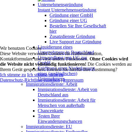
Instant Unternehmensgründung
Gründung einer GmbH
Gründung einer UG
Bestellen Sie Ihre Gesellschaft
hier
Zusatzdienste Gründung
Live Support zur Gründung
Liquidierung eines
Wir benutzen Cookies
Unternehmens in Deutschland
Diese Website verwendet Cookies für Authentifikation,
Umwandlung von UG zur
Kontaktformulare und viele andere Funktionen.
Ohne Cookies wird
GmbH
die Website nicht vollständig funktionieren!
Die Cookies werden au
Eröffnung einer Niederlassung
Ihrem Gerät gespeichert. Erteilen Sie hierfür Ihre Zustimmung?
eines (ausländischen)
Ich stimme zu
Ich stimme nicht zu
Unternehmens
Datenschutz-Richtlinie einsehen
|
Impressum
Immigrationsdienste: Arbeit
Immigrationsdienste: Arbeit von
Deutschland aus
Immigrationsdienste: Arbeit für
Menschen von außerhalb
Chancenkarte
Testen Ihrer
Einwanderungschancen
Immigrationsdienste: EU
Immigrationsdienste: Freiberufler