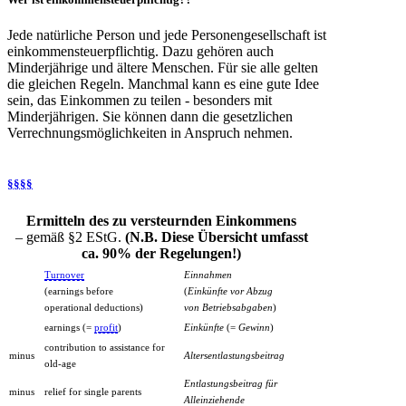
Jede natürliche Person und jede Personengesellschaft ist
einkommensteuerpflichtig. Dazu gehören auch
Minderjährige und ältere Menschen. Für sie alle gelten
die gleichen Regeln. Manchmal kann es eine gute Idee
sein, das Einkommen zu teilen - besonders mit
Minderjährigen. Sie können dann die gesetzlichen
Verrechnungsmöglichkeiten in Anspruch nehmen.
§§§§
Ermitteln des zu versteurnden Einkommens
– gemäß §2 EStG.
(N.B. Diese Übersicht umfasst
ca. 90% der Regelungen!)
Turnover
Einnahmen
(earnings before
(
Einkünfte vor Abzug
operational deductions)
von Betriebsabgaben
)
earnings (=
profit
)
Einkünfte
(=
Gewinn
)
contribution to assistance for
minus
Altersentlastungsbeitrag
old-age
Entlastungsbeitrag für
minus
relief for single parents
Alleinziehende