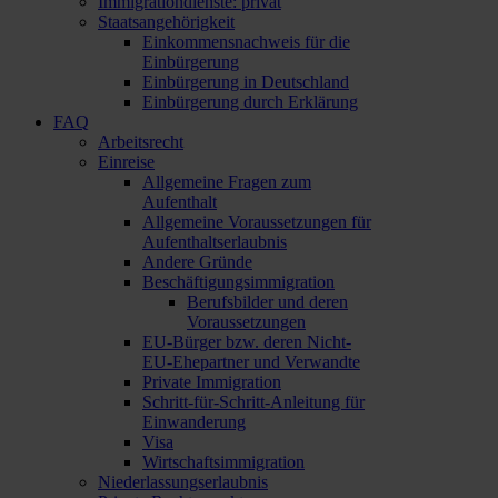
Immigrationdienste: privat
Staatsangehörigkeit
Einkommensnachweis für die
Einbürgerung
Einbürgerung in Deutschland
Einbürgerung durch Erklärung
FAQ
Arbeitsrecht
Einreise
Allgemeine Fragen zum
Aufenthalt
Allgemeine Voraussetzungen für
Aufenthaltserlaubnis
Andere Gründe
Beschäftigungsimmigration
Berufsbilder und deren
Voraussetzungen
EU-Bürger bzw. deren Nicht-
EU-Ehepartner und Verwandte
Private Immigration
Schritt-für-Schritt-Anleitung für
Einwanderung
Visa
Wirtschaftsimmigration
Niederlassungserlaubnis