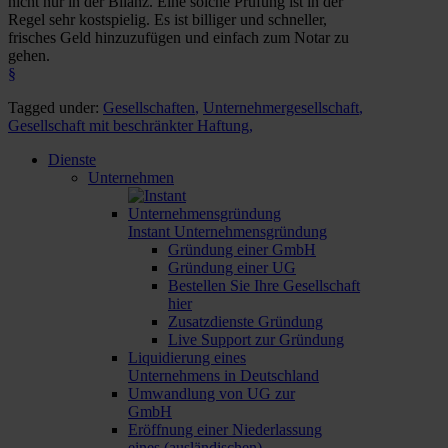
nicht nur in der Bilanz. Eine solche Prüfung ist in der
Regel sehr kostspielig. Es ist billiger und schneller,
frisches Geld hinzuzufügen und einfach zum Notar zu
gehen.
§
Tagged under:
Gesellschaften
,
Unternehmergesellschaft
,
Gesellschaft mit beschränkter Haftung
,
Dienste
Unternehmen
Instant Unternehmensgründung
Gründung einer GmbH
Gründung einer UG
Bestellen Sie Ihre Gesellschaft
hier
Zusatzdienste Gründung
Live Support zur Gründung
Liquidierung eines
Unternehmens in Deutschland
Umwandlung von UG zur
GmbH
Eröffnung einer Niederlassung
eines (ausländischen)