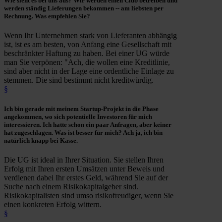
Wie sieht es bei uns aus? Wir werden einen Club betreiben und
werden ständig
Lieferungen
bekommen -- am liebsten
per
Rechnung
. Was empfehlen Sie?
Wenn Ihr Unternehmen stark von Lieferanten abhängig
ist, ist es am besten, von Anfang eine Gesellschaft mit
beschränkter Haftung zu haben. Bei einer UG würde
man Sie verpönen: "Ach, die wollen eine Kreditlinie,
sind aber nicht in der Lage eine ordentliche Einlage zu
stemmen. Die sind bestimmt nicht kreditwürdig.
§
Ich bin gerade mit meinem
Startup-Projekt
in die Phase
angekommen, wo sich potentielle Investoren für mich
interessieren. Ich hatte schon ein paar Anfragen, aber keiner
hat zugeschlagen. Was ist besser für mich? Ach ja, ich bin
natürlich knapp bei Kasse.
Die UG ist ideal in Ihrer Situation. Sie stellen Ihren
Erfolg mit Ihren ersten Umsätzen unter Beweis und
verdienen dabei Ihr erstes Geld, während Sie auf der
Suche nach einem Risikokapitalgeber sind.
Risikokapitalisten sind umso risikofreudiger, wenn Sie
einen konkreten Erfolg wittern.
§