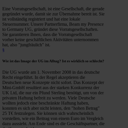
Eine Vorratsgesellschaft, ist eine Gesellschaft, die gerade
gegründet wurde, damit sie zur Übernahme bereit ist. Sie
ist vollständig registriert und hat eine lokale
Steuernummer. Unsere Partnerfirma, Beam my Presence
to Germany UG, gründet diese Vorratsgesellschaften.
Sie garantieren Ihnen, dass die Vorratsgesellschaft
vorher keine geschäftlichen Aktivitäten unternommen
hat, also "jungfräulich" ist.
§
Wie ist das
Image der UG
im Alltag? Ist es wirklich so
schlecht
?
Die UG wurde am 1. November 2008 in das deutsche
Recht eingeführt. In der Regel akzeptieren die
Deutschen neue Konzepte nicht sofort. Das Konzept der
Mini-GmbH resultiert aus der starken Konkurrenz der
UK Ltd, die nur ein Pfund Sterling benötigt, um von der
privaten Haftung befreit zu werden. Viele Deutsche
wollten jedoch eine beschränkte Haftung haben,
konnten es sich aber nicht leisten, den "hohen Betrag"
25 T€ festzulegen. Sie können sich wahrscheinlich
vorstellen, wie ein Beitrag von einem Euro im Vergleich
dazu aussieht. Am Ende sind es die Geschäftspartner, die