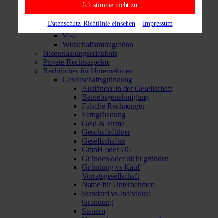
EU-Ehepartner und Verwandte
Ich stimme nicht zu
Private Immigration
Schritt-für-Schritt-Anleitung für
Datenschutz-Richtlinie einsehen
|
Impressum
Einwanderung
Visa
Wirtschaftsimmigration
Niederlassungserlaubnis
Private Rechtsaspekte
Rechtliches für Unternehmen
Gesellschaftsgründung
Ausländer in der Gesellschaft
Betriebsgenehmigung
Falsche Rechnungen
Ferngründung
Geld & Firma
Geschäftsführer
Gesellschafter
GmbH oder UG
Gründen oder nicht gründen
Gründung vs Kauf
Vorratsgesellschaft
Name für Unternehmen
Standard vs Individual
Gründung
Steuern