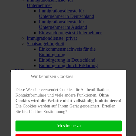
Unternehmer
Immigrationsdienste für
Unternehmer in Deutschland
Immigrationsdienste für
Unternehmer im Ausland
Einwanderungstest Unternehmer
Immigrationdienste: privat
Staatsangehörigkeit
Einkommensnachweis für die
Einbürgerung
Einbürgerung in Deutschland
Einbürgerung durch Erklärung
FAQ
Wir benutzen Cookies
Arbeitsrecht
Einreise
Allgemeine Fragen zum
Diese Website verwendet Cookies für Authentifikation,
Aufenthalt
Kontaktformulare und viele andere Funktionen.
Ohne
Allgemeine Voraussetzungen für
Cookies wird die Website nicht vollständig funktionieren!
Aufenthaltserlaubnis
Die Cookies werden auf Ihrem Gerät gespeichert. Erteilen
Andere Gründe
Sie hierfür Ihre Zustimmung?
Beschäftigungsimmigration
Berufsbilder und deren
Voraussetzungen
Ich stimme zu
EU-Bürger bzw. deren Nicht-