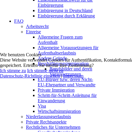
Einbürgerung
Einbürgerung in Deutschland
Einbürgerung durch Erklärung
FAQ
Arbeitsrecht
Einreise
Allgemeine Fragen zum
Aufenthalt
Allgemeine Voraussetzungen für
Aufenthaltserlaubnis
Wir benutzen Cookies
Andere Gründe
Diese Website verwendet Cookies für Authentifikation, Kontaktformul
Beschäftigungsimmigration
gespeichert. Erteilen Sie hierfür Ihre Zustimmung?
Berufsbilder und deren
Ich stimme zu
Ich stimme nicht zu
Voraussetzungen
Datenschutz-Richtlinie einsehen
|
Impressum
EU-Bürger bzw. deren Nicht-
EU-Ehepartner und Verwandte
Private Immigration
Schritt-für-Schritt-Anleitung für
Einwanderung
Visa
Wirtschaftsimmigration
Niederlassungserlaubnis
Private Rechtsaspekte
Rechtliches für Unternehmen