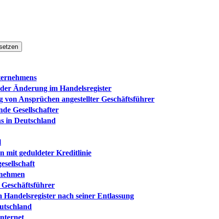
setzen
ternehmens
 der Änderung im Handelsregister
g von Ansprüchen angestellter Geschäftsführer
nde Gesellschafter
s in Deutschland
l
 mit geduldeter Kreditlinie
sellschaft
rnehmen
s Geschäftsführer
 Handelsregister nach seiner Entlassung
eutschland
nternet