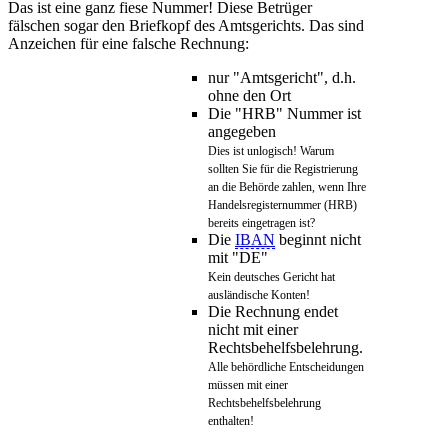
Das ist eine ganz fiese Nummer! Diese Betrüger
fälschen sogar den Briefkopf des Amtsgerichts. Das sind
Anzeichen für eine falsche Rechnung:
nur "Amtsgericht", d.h.
ohne den Ort
Die "HRB" Nummer ist
angegeben
Dies ist unlogisch! Warum
sollten Sie für die Registrierung
an die Behörde zahlen, wenn Ihre
Handelsregisternummer (HRB)
bereits eingetragen ist?
Die
IBAN
beginnt nicht
mit "DE"
Kein deutsches Gericht hat
ausländische Konten!
Die Rechnung endet
nicht mit einer
Rechtsbehelfsbelehrung.
Alle behördliche Entscheidungen
müssen mit einer
Rechtsbehelfsbelehrung
enthalten!