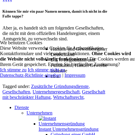
Können Sie mir ein paar
Namen
nennen, damit ich nicht in die
Falle tappe?
Aber ja, es handelt sich um folgenden Gesellschaften,
die nicht mit dem offiziellen Handelsregister, einem
Amtsgericht, zu verwechseln sind.
Wir benutzen Cookies
Diese Website verwendet Cookies für Authentifikation,
Handels und Gewerberegister
Kontaktformulare und viele andere Funktionen.
Ohne Cookies wird
Deutschland
die Website nicht vollständig funktionieren!
Die Cookies werden au
D.I.V. Registration und
Ihrem Gerät gespeichert. Erteilen Sie hierfür Ihre Zustimmung?
Publikation, Handel Gewerbe
Ich stimme zu
Ich stimme nicht zu
Industrie
Datenschutz-Richtlinie einsehen
|
Impressum
t.b.a.
Tagged under:
Zusätzliche Gründungsdienste
,
Gesellschaften
,
Unternehmergesellschaft
,
Gesellschaft
mit beschränkter Haftung
,
Wirtschaftsrecht
,
Dienste
Unternehmen
Instant Unternehmensgründung
Gründung einer GmbH