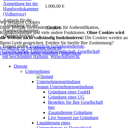
Anmeldung bei der
1.000,00 €
Handwerkskammer
(Vollservice)
Aufpreis für die
Wir benutzen Cookies
Anmeldung bei der
Diese Website verwendet Cookies für Authentifikation,
300,00 €
Handwerkskammer
Kontaktformulare und viele andere Funktionen.
Ohne Cookies wird
(Budget-Service)
die Website nicht vollständig funktionieren!
Die Cookies werden au
Ihrem Gerät gespeichert. Erteilen Sie hierfür Ihre Zustimmung?
Tagged under:
Zusätzliche Gründungsdienste
,
Ich stimme zu
Ich stimme nicht zu
Gesellschaften
,
Unternehmergesellschaft
,
Gesellschaft
Datenschutz-Richtlinie einsehen
|
Impressum
mit beschränkter Haftung
,
Wirtschaftsrecht
,
Dienste
Unternehmen
Instant Unternehmensgründung
Gründung einer GmbH
Gründung einer UG
Bestellen Sie Ihre Gesellschaft
hier
Zusatzdienste Gründung
Live Support zur Gründung
Liquidierung eines
Unternehmens in Deutschland