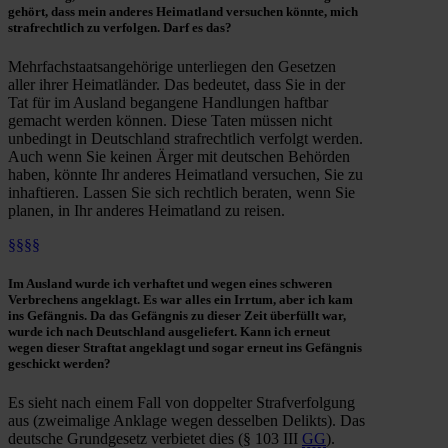
gehört, dass mein
anderes Heimatland
versuchen könnte, mich
strafrechtlich
zu
verfolgen
. Darf es das?
Mehrfachstaatsangehörige unterliegen den Gesetzen
aller ihrer Heimatländer. Das bedeutet, dass Sie in der
Tat für im Ausland begangene Handlungen haftbar
gemacht werden können. Diese Taten müssen nicht
unbedingt in Deutschland strafrechtlich verfolgt werden.
Auch wenn Sie keinen Ärger mit deutschen Behörden
haben, könnte Ihr anderes Heimatland versuchen, Sie zu
inhaftieren. Lassen Sie sich rechtlich beraten, wenn Sie
planen, in Ihr anderes Heimatland zu reisen.
§§§§
Im Ausland
wurde ich
verhaftet
und wegen eines
schweren
Verbrechens
angeklagt. Es war alles ein Irrtum, aber ich kam
ins
Gefängnis
. Da das Gefängnis zu dieser Zeit überfüllt war,
wurde ich
nach Deutschland ausgeliefert
. Kann ich
erneut
wegen dieser Straftat
angeklagt
und sogar erneut ins Gefängnis
geschickt werden?
Es sieht nach einem Fall von doppelter Strafverfolgung
aus (zweimalige Anklage wegen desselben Delikts). Das
deutsche Grundgesetz verbietet dies (§ 103 III
GG
).