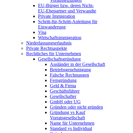
Voraussetzungen
EU-Bürger bzw. deren Nicht-
EU-Ehepartner und Verwandte
Private Immigration
Schritt-für-Schritt-Anleitung für
Einwanderung
Visa
Wirtschaftsimmigration
Niederlassungserlaubnis
Private Rechtsaspekte
Rechtliches für Unternehmen
Gesellschaftsgründung
Ausländer in der Gesellschaft
Betriebsgenehmigung
Falsche Rechnungen
Ferngründung
Geld & Firma
Geschäftsführer
Gesellschafter
GmbH oder UG
Gründen oder nicht gründen
Gründung vs Kauf
Vorratsgesellschaft
Name für Unternehmen
Standard vs Individual