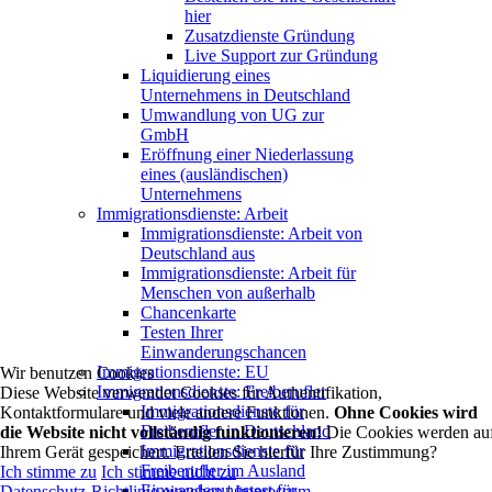
hier
Zusatzdienste Gründung
Live Support zur Gründung
Liquidierung eines
Unternehmens in Deutschland
Umwandlung von UG zur
GmbH
Eröffnung einer Niederlassung
eines (ausländischen)
Unternehmens
Immigrationsdienste: Arbeit
Immigrationsdienste: Arbeit von
Deutschland aus
Immigrationsdienste: Arbeit für
Menschen von außerhalb
Chancenkarte
Testen Ihrer
Einwanderungschancen
Immigrationsdienste: EU
Wir benutzen Cookies
Immigrationsdienste: Freiberufler
Diese Website verwendet Cookies für Authentifikation,
Immigrationsdienste für
Kontaktformulare und viele andere Funktionen.
Ohne Cookies wird
Freiberufler in Deutschland
die Website nicht vollständig funktionieren!
Die Cookies werden au
Immigrationsdienste für
Ihrem Gerät gespeichert. Erteilen Sie hierfür Ihre Zustimmung?
Freiberufler im Ausland
Ich stimme zu
Ich stimme nicht zu
Einwanderungstest für
Datenschutz-Richtlinie einsehen
|
Impressum