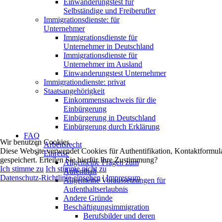
Einwanderungstest für
Selbständige und Freiberufler
Immigrationsdienste: für
Unternehmer
Immigrationsdienste für
Unternehmer in Deutschland
Immigrationsdienste für
Unternehmer im Ausland
Einwanderungstest Unternehmer
Immigrationdienste: privat
Staatsangehörigkeit
Einkommensnachweis für die
Einbürgerung
Einbürgerung in Deutschland
Einbürgerung durch Erklärung
FAQ
Wir benutzen Cookies
Arbeitsrecht
Diese Website verwendet Cookies für Authentifikation, Kontaktformul
Einreise
gespeichert. Erteilen Sie hierfür Ihre Zustimmung?
Allgemeine Fragen zum
Ich stimme zu
Ich stimme nicht zu
Aufenthalt
Datenschutz-Richtlinie einsehen
|
Impressum
Allgemeine Voraussetzungen für
Aufenthaltserlaubnis
Andere Gründe
Beschäftigungsimmigration
Berufsbilder und deren