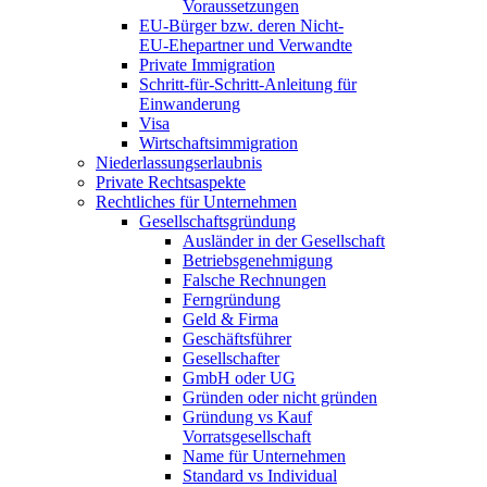
Voraussetzungen
EU-Bürger bzw. deren Nicht-
EU-Ehepartner und Verwandte
Private Immigration
Schritt-für-Schritt-Anleitung für
Einwanderung
Visa
Wirtschaftsimmigration
Niederlassungserlaubnis
Private Rechtsaspekte
Rechtliches für Unternehmen
Gesellschaftsgründung
Ausländer in der Gesellschaft
Betriebsgenehmigung
Falsche Rechnungen
Ferngründung
Geld & Firma
Geschäftsführer
Gesellschafter
GmbH oder UG
Gründen oder nicht gründen
Gründung vs Kauf
Vorratsgesellschaft
Name für Unternehmen
Standard vs Individual