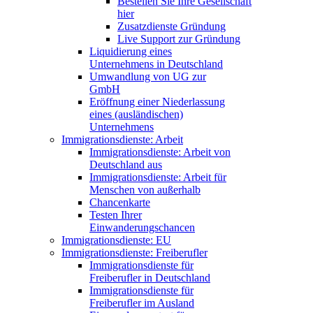
Bestellen Sie Ihre Gesellschaft
hier
Zusatzdienste Gründung
Live Support zur Gründung
Liquidierung eines
Unternehmens in Deutschland
Umwandlung von UG zur
GmbH
Eröffnung einer Niederlassung
eines (ausländischen)
Unternehmens
Immigrationsdienste: Arbeit
Immigrationsdienste: Arbeit von
Deutschland aus
Immigrationsdienste: Arbeit für
Menschen von außerhalb
Chancenkarte
Testen Ihrer
Einwanderungschancen
Immigrationsdienste: EU
Immigrationsdienste: Freiberufler
Immigrationsdienste für
Freiberufler in Deutschland
Immigrationsdienste für
Freiberufler im Ausland