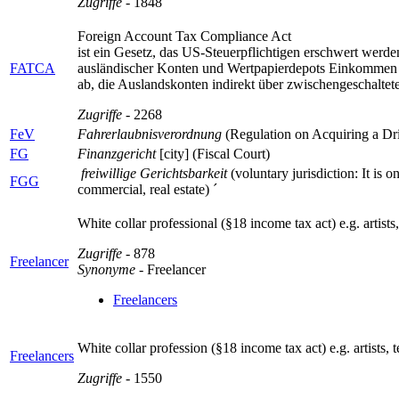
Zugriffe
- 1848
Foreign Account Tax Compliance Act
ist ein Gesetz, das US-Steuerpflichtigen erschwert werd
FATCA
ausländischer Konten und Wertpapierdepots Einkommen 
ab, die Auslandskonten indirekt über zwischengeschaltete
Zugriffe
- 2268
FeV
Fahrerlaubnisverordnung
(Regulation on Acquiring a Dri
FG
Finanzgericht
[city] (Fiscal Court)
freiwillige Gerichtsbarkeit
(voluntary jurisdiction: It is o
FGG
commercial, real estate)
´
White collar professional (§18 income tax act) e.g. artists
Zugriffe
- 878
Freelancer
Synonyme
- Freelancer
Freelancers
White collar profession (§18 income tax act) e.g. artists, t
Freelancers
Zugriffe
- 1550