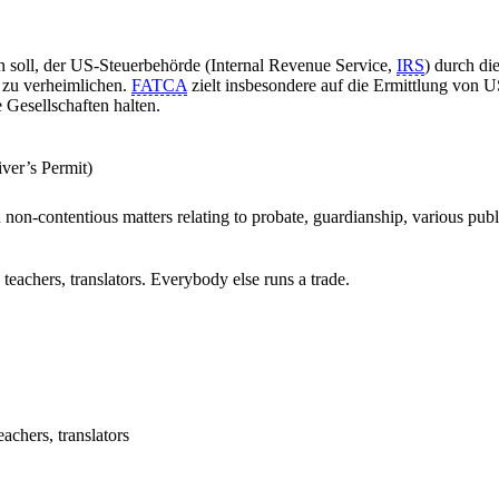
en soll, der US-Steuerbehörde (Internal Revenue Service,
IRS
) durch d
zu verheimlichen.
FATCA
zielt insbesondere auf die Ermittlung von U
 Gesellschaften halten.
ver’s Permit)
n non-contentious matters relating to probate, guardianship, various publi
, teachers, translators. Everybody else runs a trade.
eachers, translators