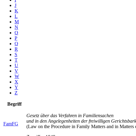
J
K
L
M
N
O
P
Q
R
S
T
U
V
W
X
Y
Z
Begriff
Gesetz über das Verfahren in Familiensachen
und in den Angelegenheiten der freiwilligen Gerichtsbarke
FamFG
(Law on the Procedure in Family Matters and in Matters o