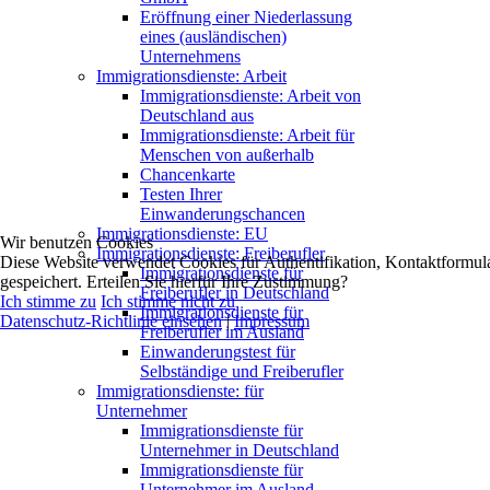
Eröffnung einer Niederlassung
eines (ausländischen)
Unternehmens
Immigrationsdienste: Arbeit
Immigrationsdienste: Arbeit von
Deutschland aus
Immigrationsdienste: Arbeit für
Menschen von außerhalb
Chancenkarte
Testen Ihrer
Einwanderungschancen
Immigrationsdienste: EU
Wir benutzen Cookies
Immigrationsdienste: Freiberufler
Diese Website verwendet Cookies für Authentifikation, Kontaktformul
Immigrationsdienste für
gespeichert. Erteilen Sie hierfür Ihre Zustimmung?
Freiberufler in Deutschland
Ich stimme zu
Ich stimme nicht zu
Immigrationsdienste für
Datenschutz-Richtlinie einsehen
|
Impressum
Freiberufler im Ausland
Einwanderungstest für
Selbständige und Freiberufler
Immigrationsdienste: für
Unternehmer
Immigrationsdienste für
Unternehmer in Deutschland
Immigrationsdienste für
Unternehmer im Ausland