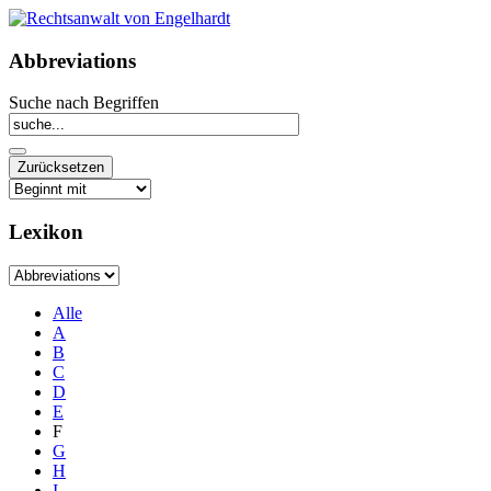
Abbreviations
Suche nach Begriffen
Lexikon
Alle
A
B
C
D
E
F
G
H
I