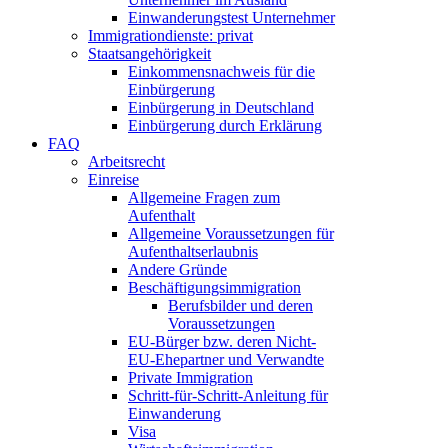
Einwanderungstest Unternehmer
Immigrationdienste: privat
Staatsangehörigkeit
Einkommensnachweis für die
Einbürgerung
Einbürgerung in Deutschland
Einbürgerung durch Erklärung
FAQ
Arbeitsrecht
Einreise
Allgemeine Fragen zum
Aufenthalt
Allgemeine Voraussetzungen für
Aufenthaltserlaubnis
Andere Gründe
Beschäftigungsimmigration
Berufsbilder und deren
Voraussetzungen
EU-Bürger bzw. deren Nicht-
EU-Ehepartner und Verwandte
Private Immigration
Schritt-für-Schritt-Anleitung für
Einwanderung
Visa