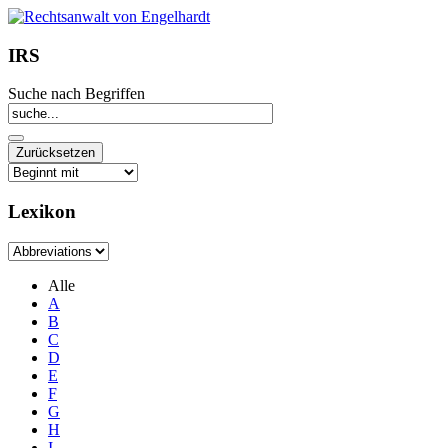
IRS
Suche nach Begriffen
Lexikon
Alle
A
B
C
D
E
F
G
H
I