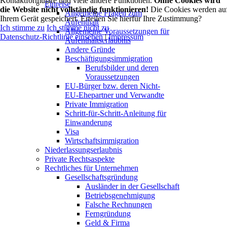
Kontaktformulare und viele andere Funktionen.
Ohne Cookies wird
Einreise
die Website nicht vollständig funktionieren!
Die Cookies werden au
Allgemeine Fragen zum
Ihrem Gerät gespeichert. Erteilen Sie hierfür Ihre Zustimmung?
Aufenthalt
Ich stimme zu
Ich stimme nicht zu
Allgemeine Voraussetzungen für
Datenschutz-Richtlinie einsehen
|
Impressum
Aufenthaltserlaubnis
Andere Gründe
Beschäftigungsimmigration
Berufsbilder und deren
Voraussetzungen
EU-Bürger bzw. deren Nicht-
EU-Ehepartner und Verwandte
Private Immigration
Schritt-für-Schritt-Anleitung für
Einwanderung
Visa
Wirtschaftsimmigration
Niederlassungserlaubnis
Private Rechtsaspekte
Rechtliches für Unternehmen
Gesellschaftsgründung
Ausländer in der Gesellschaft
Betriebsgenehmigung
Falsche Rechnungen
Ferngründung
Geld & Firma