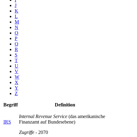
J
K
L
M
N
O
P
Q
R
S
T
U
V
W
X
Y
Z
Begriff
Definition
Internal Revenue Service
(das amerikanische
IRS
Finanzamt auf Bundesebene)
Zugriffe
- 2070