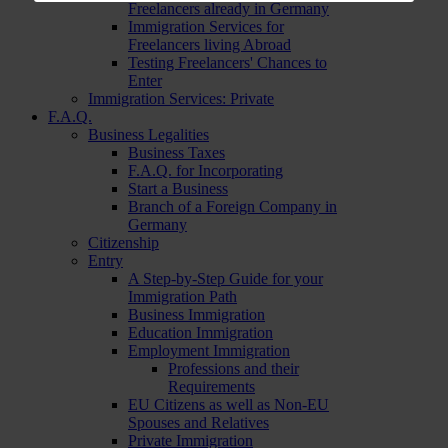
Freelancers already in Germany
Immigration Services for
Freelancers living Abroad
Testing Freelancers' Chances to
Enter
Immigration Services: Private
F.A.Q.
Business Legalities
Business Taxes
F.A.Q. for Incorporating
Start a Business
Branch of a Foreign Company in
Germany
Citizenship
Entry
A Step-by-Step Guide for your
Immigration Path
Business Immigration
Education Immigration
Employment Immigration
Professions and their
Requirements
EU Citizens as well as Non-EU
Spouses and Relatives
Private Immigration