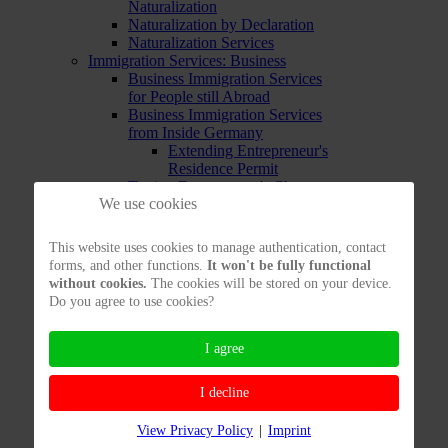
Naturalization
Naturalization by Declaration
Naturalization Services
Immigration Services: Business
Business Immigration Services
for People still Abroad
Business Immigration Services
from Inside Germany
Extending Entrepreneur's
Residence Permit
Testing Entrepreneur's Chances
We use cookies
to Enter
Immigration Services:
Employment
This website uses cookies to manage authentication, contact
Labor Immigration Services from
forms, and other functions.
It won't be fully functional
Abroad
without cookies.
The cookies will be stored on your device.
Labor Immigration Services from
Do you agree to use cookies?
inside Germany
Opportunity Card
Testing your Immigration
I agree
Chances to work in Germany
Immigration Services: EU
I decline
Immigration Services:
Freelancers
View Privacy Policy
|
Imprint
Immigration Services for